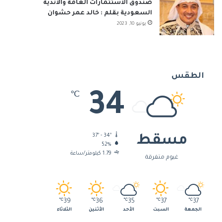
صندوق الاستثمارات العامة والأندية
السعودية بقلم : خالد عمر حشوان
يونيو 10, 2023
الطقس
34
℃
37º - 34º
مسقط
52%
1.79 كيلومتر/ساعة
غيوم متفرقة
℃
39
℃
36
℃
35
℃
37
℃
37
الجمعة
السبت
الأحد
الأثنين
الثلاثاء