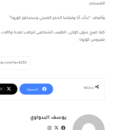
المستجد.
وأضاف: “بدأت أنا وميلانيا الحجر الصحي وسنتجاوز كورونا”.
كما صرح شون كونلي، الطبيب الشخصي لترامب لعدة وكالات ص
بفيروس كورونا .
شاركها
فيسبوك
‫X
يوسف البدواوي
‫X
فيسبوك
انستقرام