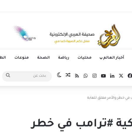
وم الدوري الكوري بثلاثية في أول انتصار تحت قيادة ماريسكا
أخبار العالم
محليات
رياضة
الصحة
منوعات
ال
‫X
فيسبوك
لينكدإن
‫YouTube
انستقرام
واتساب
ملخص الموقع RSS
مقال عشوائي
الوضع المظلم
بحث
عن
ب في خطر والأمر مقلق للغاية
يكية #ترامب في خطر