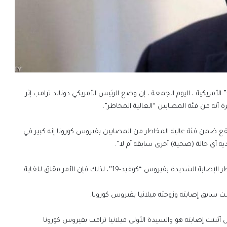
قالت الدكتورة آني ريميون ، في تصريحات لها خاصة لقناة “CNN” الأمريكية ، اليوم الجمعة ، إن وضع الرئيس الأمريكي دونالد ترامب إثر
 أنه من فئة المصابين “العالية المخاطر”.
قع ضمن فئة عالية المخاطر من المصابين بفيروس كورونا إنه كبير في
يه أي حالة (صحية) أخرى سابقة أم لا”.
فيروس “كوفيد-19″، لذلك فإن الأمر مقلق للغاية.
قت سابق إصابته وزوجته ميلانيا بفيروس كورونا.
 أثبتت إصابته هو والسيدة الأولى ميلانيا ترامب بفيروس كورونا