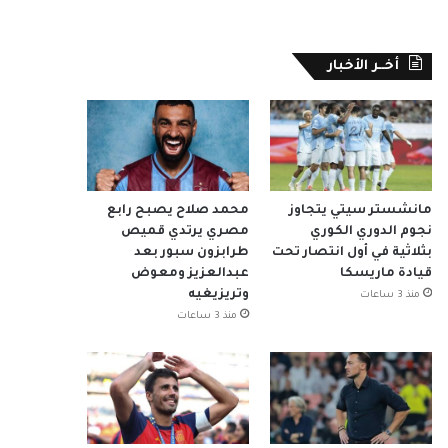
أخــر الأخبار
مانشستر سيتي يتجاوز
محمد صلاح يصبح رابع
نجوم الدوري الكوري
مصري يرتدي قميص
بثلاثية في أول انتصار تحت
طرابزون سبور بعد
قيادة ماريسكا
عبدالعزيز ومعوض
وتريزيغيه
منذ 3 ساعات
منذ 3 ساعات