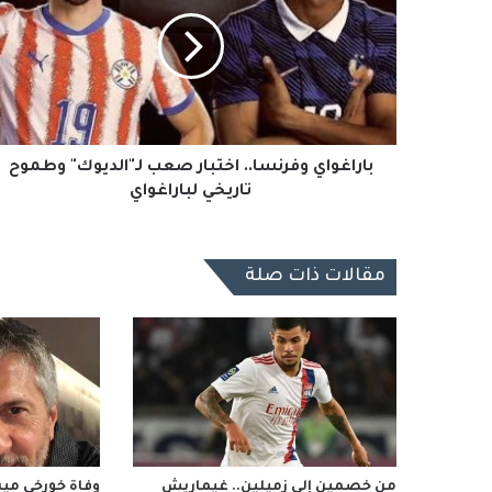
اختبار
صعب
لـ"الديوك"
وطموح
تاريخي
لباراغواي
باراغواي وفرنسا.. اختبار صعب لـ"الديوك" وطموح
تاريخي لباراغواي
مقالات ذات صلة
من خصمين إلى زميلين.. غيماريش
وفاة خورخي ميس