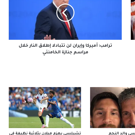
وإيران
لن
تتبادلا
إطلاق
النار
خلال
مراسم
جنازة
ترامب: أميركا وإيران لن تتبادلا إطلاق النار خلال
الخامنئي
مراسم جنازة الخامنئي
ي والد النجم
تشيلسي يهزم ميلان بثلاثية نظيفة في