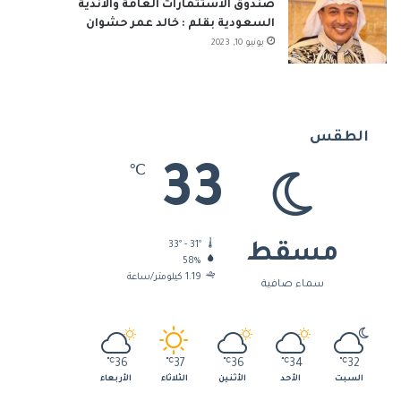
صندوق الاستثمارات العامة والأندية
السعودية بقلم : خالد عمر حشوان
يونيو 10, 2023
الطقس
33
℃
33º - 31º
مسقط
58%
1.19 كيلومتر/ساعة
سماء صافية
℃
36
℃
37
℃
36
℃
34
℃
32
السبت
الأحد
الأثنين
الثلاثاء
الأربعاء