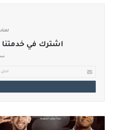
لمتابع
اشترك في خدمتنا ا
سجل
أدخل
بريدك
الإلكتروني
باراغواي
وفرنسا..