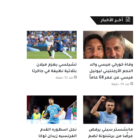
أخــر الأخبار
وفاة خورخي ميسي والد
تشيلسي يهزم ميلان
النجم الأرجنتيني ليونيل
بثلاثية نظيفة في جاكرتا
ميسي عن عمر 68 عاماً
منذ 52 دقيقة
منذ 39 دقيقة
مانشستر سيتي يرفض
نجل اسطوره القدم
عرضًا من برشلونة لضم
الفرنسيه زيدان لوكا