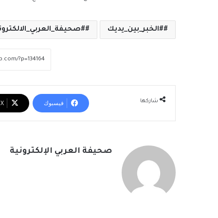
#الخبر_بين_يديك
#صحيفة_العربي_الالكترون
شاركها
فيسبوك
‫X
صحيفة العربي الإلكترونية