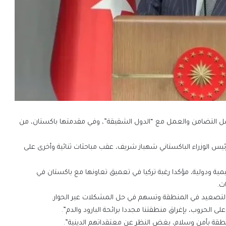
صل التضامن والعمل مع “الدول الشقيقة”، وفي مقدمتها باكستان، من
الوزراء الباكستاني شهباز شريف، عقب مباحثات ثنائية وأخرى على
يمية ودولية، مؤكدا رغبة تركيا في تعميق تعاونها مع باكستان في
ت.
التصعيد في المنطقة وتسهم في حل المشكلات عبر الحوار.
لى الحروب، بإغراق منطقتنا مجددا برائحة البارود والدم”.
طقة بأمن وسلام، بغض النظر عن معتقداتهم الدينية”.