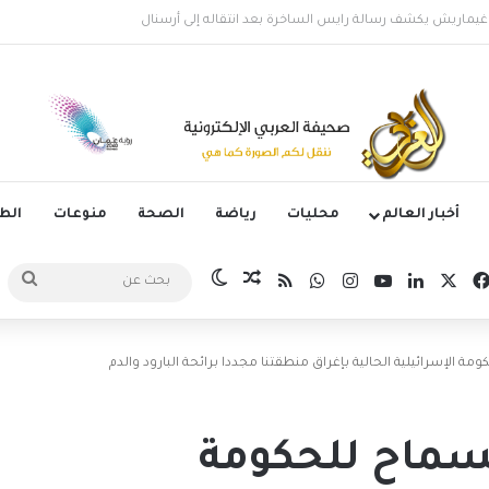
الأرجنتيني ليونيل ميسي عن عمر 68 عاماً
أخبار العالم
محليات
رياضة
الصحة
منوعات
ال
‫X
فيسبوك
لينكدإن
‫YouTube
انستقرام
واتساب
ملخص الموقع RSS
مقال عشوائي
الوضع المظلم
بحث
عن
ة الإسرائيلية الحالية بإغراق منطقتنا مجددا برائحة البارود والدم
لسماح للحكومة