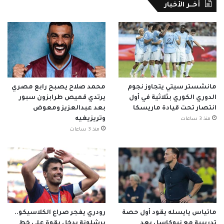
أخــر الأخبار
مانشستر سيتي يتجاوز نجوم
محمد صلاح يصبح رابع مصري
الدوري الكوري بثلاثية في أول
يرتدي قميص طرابزون سبور
انتصار تحت قيادة ماريسكا
بعد عبدالعزيز ومعوض
وتريزيغيه
منذ 3 ساعات
منذ 3 ساعات
ماتياس يايسله يقود أول حصة
رودري يفجر صراع الكلاسيكو..
تدريبية مع نيوكاسل بعد
برشلونة يدخل بقوة على خط