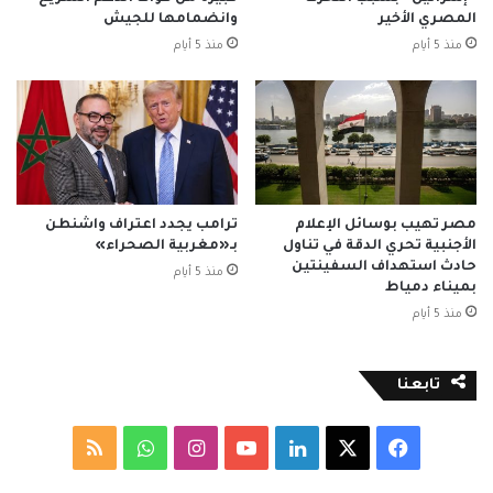
المصري الأخير
وانضمامها للجيش
منذ 5 أيام
منذ 5 أيام
مصر تهيب بوسائل الإعلام
ترامب يجدد اعتراف واشنطن
الأجنبية تحري الدقة في تناول
بـ«مغربية الصحراء»
حادث استهداف السفينتين
منذ 5 أيام
بميناء دمياط
منذ 5 أيام
تابعنا
‫X
فيسبوك
لينكدإن
‫YouTube
انستقرام
واتساب
ملخص
الموقع