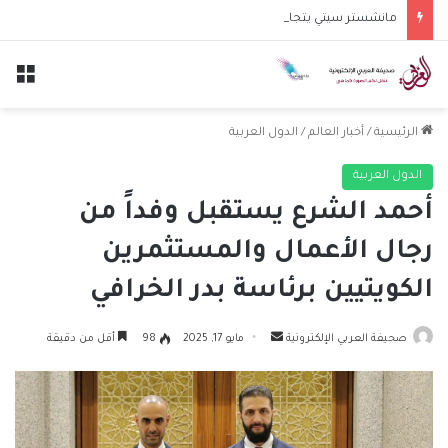
مانشستر سيتي يتجاوز نجوم الدوري الكوري بثلاثية في أول انتصار تحت قيادة ماريسكا
الق
الرئيسية
/
أخبار العالم
/
الدول العربية
الدول العربية
أحمد الشرع يستقبل وفداً من
رجال الأعمال والمستثمرين
الكويتيين برئاسة بدر الخرافي
أرسل
صحيفة العربي الإلكترونية
مايو 17, 2025
98
أقل من دقيقة
بريدا
إلكترونيا