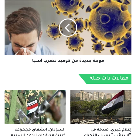
موجة
جديدة
من
كوفيد
تضرب
آسيا
موجة جديدة من كوفيد تضرب آسيا
مقالات ذات صلة
إعلام عبري: صدمة في
السودان: انشقاق مجموعة
“إسرائيل” بسبب التحرك
كبيرة من قوات الدعم السريع