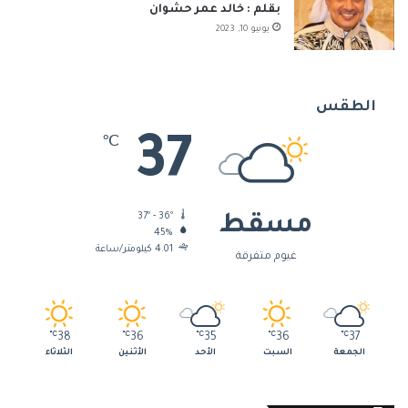
بقلم : خالد عمر حشوان
يونيو 10, 2023
الطقس
37
℃
37º - 36º
مسقط
45%
4.01 كيلومتر/ساعة
غيوم متفرقة
℃
38
℃
36
℃
35
℃
36
℃
37
الجمعة
السبت
الأحد
الأثنين
الثلاثاء