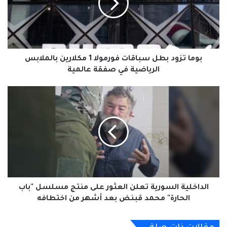
فورمولا
#الخبر_بين_يديك
صحيفة_العربي_الالكترونية
1
مكلارين
بالملابس
نسخ الرابط
الرياضية
في
بوما تزود بطل سباقات فورمولا 1 مكلارين بالملابس
صفقة
الرياضية في صفقة عالمية
عالمية
الداخلية
السورية
تعلن
العثور
على
منتج
مسلسل
"باب
الحارة"
محمد
الداخلية السورية تعلن العثور على منتج مسلسل "باب
قبنض
الحارة" محمد قبنض بعد أشهر من اختطافه
بعد
أشهر