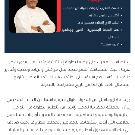
إستضافت المغرب على أرضها بطولة إستثنائية إمتدت على مدى شهر
تقريبا ،،حيث استضافت أشهر مدنها مثل مراكش والرباط وطنجة وأغادير
منافسات كأس أمم أفريقيا التي أختتمت مساء الأحد الماضي بتتويج
السنغال بلقب ثان لها في تاريخ مشاركتها بالبطولة .
ورغم مادار وماقيل عن البطولة طوال فترة إقامتها عن الجانب التنظيمي
إلا أن المملكة المغربية نجحت بإمتياز في تنظيم البطولة من النواحي
الإدارية واللوجستية والجماهيرية ،فقد قدمت المغرب أيقونات جميلة من
الملاعب التي أبدت إستيعابها للجماهير وتحملها للظروف ،حيث صادف
في تلك الفترة هطول أمطار غزيرة ولساعات ،ومع ذلك لم تتأثر المباريات