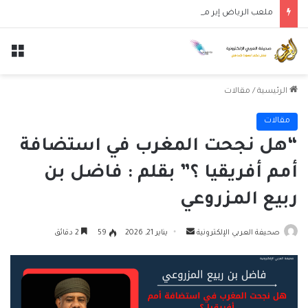
ملعب الرياض إير ميتروبوليتانو يستضيف قمة إسبانيا وإنجلترا في دوري الأمم الأوروبية
الق
الرئيسية
/
مقالات
مقالات
“هل نجحت المغرب في استضافة
أمم أفريقيا ؟” بقلم : فاضل بن
ربيع المزروعي
أرسل
صحيفة العربي الإلكترونية
يناير 21, 2026
59
2 دقائق
بريدا
إلكترونيا