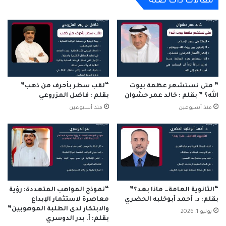
مقالات ذات صلة
من
اختطافه
” متى نستشعر عظمة بيوت
“لقب سطر بأحرف من ذهب”
الله؟ ” بقلم : خالد عمر حشوان
بقلم : فاضل المزروعي
منذ أسبوعين
منذ أسبوعين
“الثانوية العامة… ماذا بعد؟”
“نموذج المواهب المتعددة: رؤية
بقلم: د. أحمد أبوخلبه الحضري
معاصرة لاستثمار الإبداع
والابتكار لدى الطلبة الموهوبين”
يوليو 1, 2026
بقلم: أ. بدر الدوسري