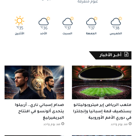
غيوم متفرقة
℃
35
℃
36
℃
37
℃
37
℃
38
الخميس
الجمعة
السبت
الأحد
الأثنين
أخــر الأخبار
ملعب الرياض إير ميتروبوليتانو
صدام إسباني ناري.. أربيلوا
يستضيف قمة إسبانيا وإنجلترا
يتحدى ألونسو في افتتاح
في دوري الأمم الأوروبية
البريميرليغ
منذ يوم واحد
منذ يوم واحد