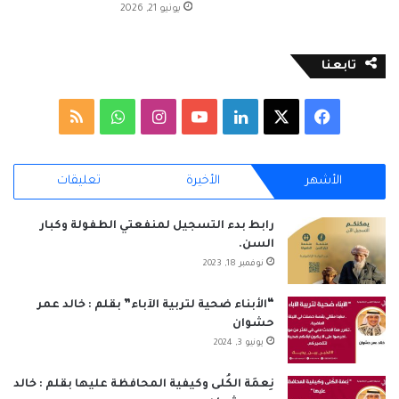
يونيو 21, 2026
تابعنا
‫X
فيسبوك
لينكدإن
‫YouTube
انستقرام
واتساب
ملخص
الموقع
الأشهر
الأخيرة
تعليقات
RSS
رابط بدء التسجيل لمنفعتي الطفولة وكبار
السن.
نوفمبر 18, 2023
“الأبناء ضحية لتربية الآباء” بقلم : خالد عمر
حشوان
يونيو 3, 2024
نِعمَة الكُلى وكيفية المحافظة عليها بقلم : خالد