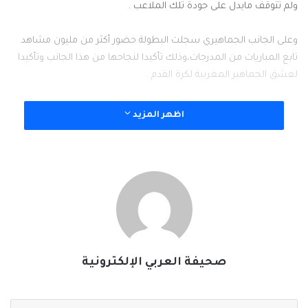
ولم تتوقف مايدل على جودة تلك الملاعب .
وعلى الجانب الجماهيري سجلت البطولة حضور أكثر من مليون مشاهد
تابع المباريات من المدرجات،وذلك تأكيدا لنجاحها من هذا الجانب وتأكيدا
لعشق الجماهير المغربية لكرة القدم .
لقد تابعنا في السنوات الماضية مع تعاقب البلدان الأفريقية على تنظيم
اظهر المزيد
البطولة، بعض الأحداث التي عكرت صفو البطولة مثل سرقات الوفود
وإنقطاع تيار الكهرباء وتوقف المباريات ،وهذا لم يحدث في المغرب
ومدنها وملاعبها ،بل حظيت المنتخبات المشاركة بترحاب كبير من قبل
الشعب المغربي المضياف .
رغم كل ما سُجِل من نجاح يفتخر به الشعب المغربي ،إلا أن النهاية
السعيدة لم تكتب لهم ، فبعد المشوار الرائع للمنتخب الملقب بأسود
الأطلسي والذي كان يمنّي النفس أن يستضيف ويحقق اللقب الذي
صحيفة العربي الإلكترونية
إنتظره خمسين عاما بالكمال والتمام ، لكنه خسر اللقب في مشهد
دراماتيكي لن يتخطاه المغاربة لعدة سنوات ،وستظل ذكراه غير
مستحبة بعد أن كان قاب قوسين أو أدنى من التتويج أو بلغة الزمن على