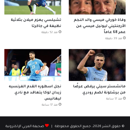
وفاة خورخي ميسي والد النجم
تشيلسي يهزم ميلان بثلاثية
الأرجنتيني ليونيل ميسي عن
نظيفة في جاكرتا
عمر 68 عاماً
منذ 52 دقيقة
منذ 39 دقيقة
مانشستر سيتي يرفض عرضًا
نجل اسطوره القدم الفرنسيه
من برشلونة لضم رودري
زيدان لوكا يتعاقد مع نادي
ليغانيس
منذ 17 ساعة
منذ 17 ساعة
© حقوق النشر 2026، جميع الحقوق محفوظة |
صحيفة العربي الإلكترونية