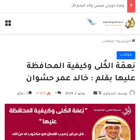
وفاة خورخي ميسي والد النجم الأرجنتيني ليونيل ميسي عن عمر 68 عاماً
الق
الرئيسية
/
مقالات
مقالات
نِعمَة الكُلى وكيفية المحافظة
عليها بقلم : خالد عمر حشوان
تابع
أرسل
يوسف البدواوي
يوليو 2, 2024
1
4٬959
3 دقائق
على
بريدا
X
إلكترونيا