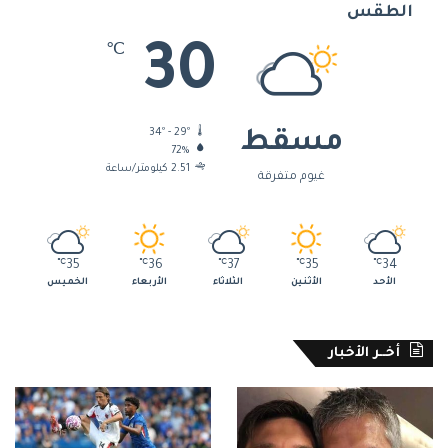
الطقس
30
℃
34º - 29º
مسقط
72%
2.51 كيلومتر/ساعة
غيوم متفرقة
℃
35
℃
36
℃
37
℃
35
℃
34
الأحد
الأثنين
الثلاثاء
الأربعاء
الخميس
أخــر الأخبار