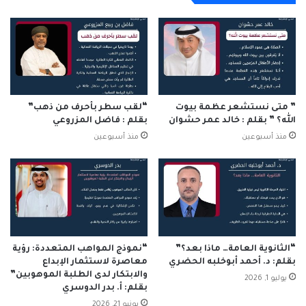
* مراقبة ضغط الدم: ارتفاع ضغط الدم قد يُسبب سكته دماغية أو نوبة
قلبية -لا سمح الله- لكن القليل من البشر يعرفون أنه السبب الأكثر في
تلف الكلى خاصة مع أمراض القلب والأوعية الدموية والسكري وارتفاع
الكوليسترول، لذلك من الأفضل أن يكون قياس ضغط الدم مرتين يومياً
صباحاً ومساءً ويكون في كل مرة قياسين بينهما دقيقة لتجنب تقلبات
ضغط الدم.
” متى نستشعر عظمة بيوت
“لقب سطر بأحرف من ذهب”
الله؟ ” بقلم : خالد عمر حشوان
بقلم : فاضل المزروعي
* الفحص السنوي لوظائف الكلى: هي تحاليل سنوية لمعرفة أن الكلى
منذ أسبوعين
منذ أسبوعين
تعمل ضمن المعدل الطبيعي أم لا، وتقييم مدى كفاءة الكلى في
التخلص من مخلفات الجسم وتشخيص حالات الإصابة بأمراض الكلى في
المراحل المبكرة.
* الإقلاع عن التدخين: أثبتت عدة دراسات بحثية أن التدخين ضار بالكلى
ويُبطئ تدفق الدم لها مما يؤثر على قدرتها في تنقية الدم من السموم،
“الثانوية العامة… ماذا بعد؟”
“نموذج المواهب المتعددة: رؤية
وقد يتداخل التدخين مع بعض أدوية التحكم في ارتفاع ضغط الدم ويكون
بقلم: د. أحمد أبوخلبه الحضري
معاصرة لاستثمار الإبداع
سببا رئيساً في مرض الكلى.
والابتكار لدى الطلبة الموهوبين”
يوليو 1, 2026
بقلم: أ. بدر الدوسري
يونيو 21, 2026