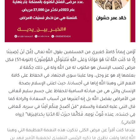
أؤمن إيماناً كاملاً كغيري من المسلمين بقول الله تعالى {قُلْ لَنْ يُصِيبَنَا
إِلَّا مَا كَتَبَ اللَّهُ لَنَا هُوَ مَوْلَانَا وَعَلَى اللَّهِ فَلْيَتَوَكَّلِ الْمُؤْمِنُونَ} (التوبة-51) فكل
مرض يُصيب الإنسان هو مكتوب له من الله وله في ذلك حِكْمَة لا
يعلمها إلا هو عز وجل، وما علينا سوى الاجتهاد في الحفاظ على كافة
النعم التي وهبنا الله إياها في أجسادنا، حيث اعتنى الإسلام بصحة
الإنسان والتي هي من مبادئه السامية للحفاظ على جسم سليم مُعافى
من الأمراض بفضل الله بل إنه أعتبرها من أسباب السعادة والراحة كما
قال النبي عليه الصلاة والسلام “مَنْ أصْبحَ مِنكُم آمِنًا في سربِه، مُعافى
فِي جَسَدَه، عِندَه قُوتُ يَومِه، فَكأنَّمَا حيزَتْ لَهُ الدُنيَا بِحَذافِيرَهَا” (رواه
الألباني).
عندما كنت أقرأ عن مرض الكلى تذكرت هذه النعمة العظيمة التي وهبنا
الله إياها ولفت نظري ما ذكره الرئيس التنفيذي لجمعية الأمير فهد بن