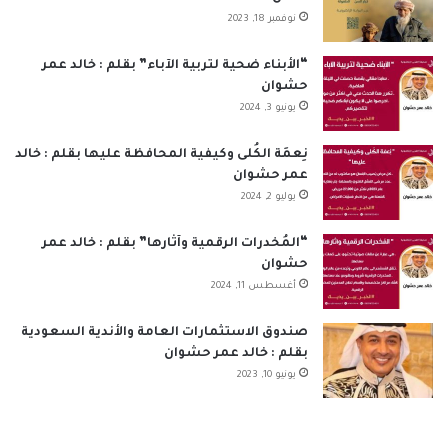
أو في مَالهِ أو في وَلدِهِ ثُمَّ صَبَّرهُ عَلى ذَلكَ حتى يُبلِّغهُ المَنْزلِة التي سَبقَتْ
نوفمبر 18, 2023
لهُ مِنَ اللهِ تعالى” (رواه الألباني-صحيح أبي داود)، وهو توفيق واختيار من
الله للعبد إلى الطاعات ومنها الصبر ليُبَلِّغَه عز وجل المنزلة التي أعدَّها له
“الأبناء ضحية لتربية الآباء” بقلم : خالد عمر
مسبقاً، فصبراً جميلا أيها المرضى وهنيئا لكم بهذه المنزلة العظيمة من
حشوان
الله.
يونيو 3, 2024
نِعمَة الكُلى وكيفية المحافظة عليها بقلم : خالد
#الخبر_بين_يديك
صحيفة_العربي_الالكترونية
عمر حشوان
يوليو 2, 2024
نسخ الرابط
“المُخدرات الرقمية وآثارها” بقلم : خالد عمر
حشوان
أغسطس 11, 2024
صندوق الاستثمارات العامة والأندية السعودية
بقلم : خالد عمر حشوان
يونيو 10, 2023