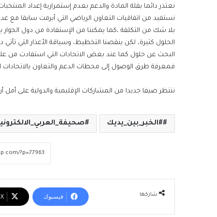
نعتذر دائما بقلة المادة والدعم بعدم إستمرارية إعداد المنتخبا
نستفيد من اتفاقيات التعاون الرياضي التي أبرمت سابقا مع عدد 
بلا شك من التكلفة ،كما يمكننا من الإستفادة من دول الجوار بإقا
الحلول كثيرة، لكن ينقصنا التخطيط، وسياقة الأعذار التي تأتي 
البحث عن حلول كما عند بعض الاتحادات التي استفادت من علاقا
فمعرفة طرق الوصول إلى محطات الدعم والتعاون بالاتحادات الإقل
ننتظر صيفا جديدا من المشاركات الإقليمية والدولية على أمل أ
#الخبر_بين_يديك
صحيفة_العربي_الالكتروني
شاركها
فيسبوك
‫X