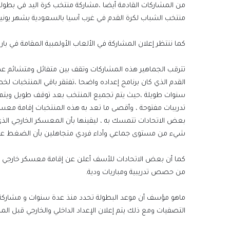
من المشاركات القادمة أيضا ،مشاركة منتخب كرة اليد في بطولة
منتخب الشباب لكرة القدم في غرب آسيا بالسعودية بشهر يونيو 
كما ننتظر إعلان المشاركة في الألعاب الأولمبية المقامة في با
تترقب الجماهير هذه المشاركات وتقف بين متفائل ومتشائم عطفا 
القدم الذي كان برنامج إعداده واضحا ،تفتقر باقي المنتخبات لخطط
سنوات طويلة ،حيث يتم تجميع المنتخب بعد توقف طويل ويتم
تدريبات مفتوحة ، وأقصى ما تعد به هذه المنتخبات إقامة معسك
بعض الاتحادات تتمسك به ، ليقينها بأن المعسكر الخارجي ا
شيء من مستوى جماعي وأداء فردي متجاهلين بأن الضغط على ال
كما أن بعض الاتحادات للأسف أعلن عن إقامة معسكر خارجي للم
من حصص تدريبية ومباريات ودية.
ماهو مؤسف أن موعد البطولة تحدد منذ عدة سنوات و مشاركة الم
التصفيات ومع ذلك يتم إعلان الإعداد الداخلي والخارجي قبل المش