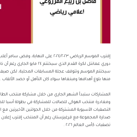
إقترب الموسم الرياضي ٢٠٢٤/٢٠٢٣ على ال
دوري عمانتل لكرة القدم الذي سيختتم ٢٤ مايو الجاري رغم أن نادي السيب حسم اللقب مبكرا.
سيختتم الموسم وتتوقف عجلة المسابقات المحلية، لكن صيفنا لن
منها بلوغ أهدافها ومبتغاها سواء كان التأهل أو حصد الألقاب .
المشاركات ستبدأ الشهر الجاري من خلال مشاركة منتخب الطائرة
ومغادرة منتخب الهوكي للصالات للمشاركة في بطولة آسيا للصا
التصفيات الآسيوية المشتركة من خلال الجولتين الأخيرتين مع
صدارة المجموعة مع قرغيزستان رغم أن المنتخب إقترب إعلان ص
تصفيات كأس العالم ٢٠٢٦ .