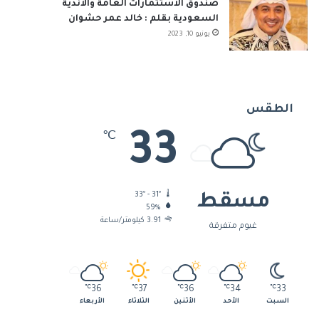
صندوق الاستثمارات العامة والأندية
السعودية بقلم : خالد عمر حشوان
يونيو 10, 2023
الطقس
33
℃
33º - 31º
مسقط
59%
3.91 كيلومتر/ساعة
غيوم متفرقة
℃
36
℃
37
℃
36
℃
34
℃
33
السبت
الأحد
الأثنين
الثلاثاء
الأربعاء