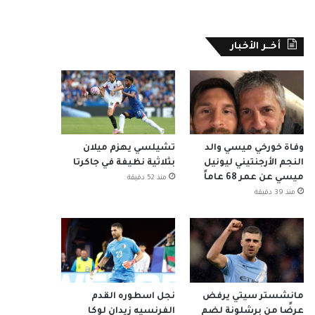
أخــر الأخبار
وفاة خورخي ميسي والد
تشيلسي يهزم ميلان
النجم الأرجنتيني ليونيل
بثلاثية نظيفة في جاكرتا
ميسي عن عمر 68 عاماً
منذ 52 دقيقة
منذ 39 دقيقة
مانشستر سيتي يرفض
نجل اسطوره القدم
عرضًا من برشلونة لضم
الفرنسيه زيدان لوكا