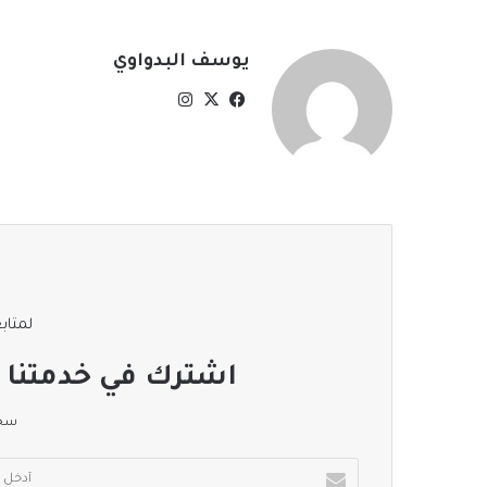
يوسف البدواوي
‫X
فيسبوك
انستقرام
لمتابع
اشترك في خدمتنا ا
سجل
أدخل