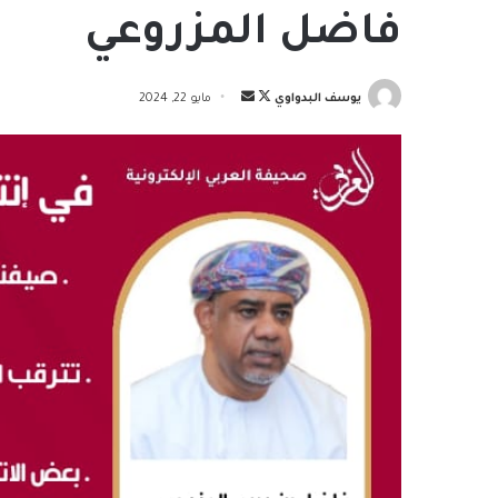
فاضل المزروعي
تابع
أرسل
يوسف البدواوي
مايو 22, 2024
على
بريدا
X
إلكترونيا