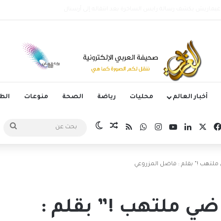
الأرجنتيني ليونيل ميسي عن عمر 68 عاماً
أخبار العالم
محليات
رياضة
الصحة
منوعات
ال
‫X
فيسبوك
لينكدإن
‫YouTube
انستقرام
واتساب
ملخص الموقع RSS
مقال عشوائي
الوضع المظلم
بحث
عن
ملتهب !” بقلم : فاضل المزروعي
ضي ملتهب !” بقلم :