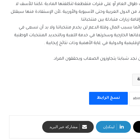
ت طوال العام أو على فترات متقطعة لتكلفتها المادية ،لكننا للأسف لا
من الدول العربية وحتى الآسيوية والأوربية ،لأن الإستفادة منها سيقلل
مة زيارات متبادلة بين منتخباتنا.
دائما بسبب المال وقلة الدعم لن يخدم منتخباتنا ولا بد أن نسعى في
تها الخارجية وسخرتها في خدمة اللعبة وبالتحديد المنتخبات الوطنية
يمية والدولية في غاية الأهمية وذات نتائج إيجابية .
ن نجد شبابنا يتجاوزون الصعاب ويحققون المراد.
ة
نسخ الرابط
لينكدإن
مشاركة عبر البريد