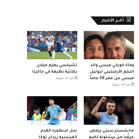
أخــر الأخبار
وفاة خورخي ميسي والد
تشيلسي يهزم ميلان
النجم الأرجنتيني ليونيل
بثلاثية نظيفة في جاكرتا
ميسي عن عمر 68 عاماً
منذ 52 دقيقة
منذ 39 دقيقة
مانشستر سيتي يرفض
نجل اسطوره القدم
عرضًا من برشلونة لضم
الفرنسيه زيدان لوكا