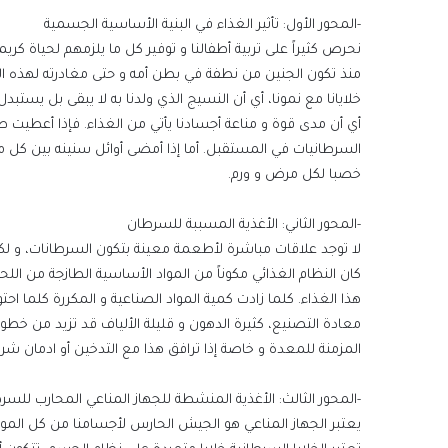
-المحور الأول: تأثير الغذاء في البنية الأساسية الجسمية
نحرص كثيراً على تربية أطفالنا و توفير كل ما يلزمهم لحياة ك
منذ تكون الجنين من نطفة في بطن أمه و حتى مغادرته لهذه 
خلايانا مع نمونا، أي أن النسيج الذي ولدنا به لا يبقى بل يستبدل
أي أن مدى قوة و مناعة أجسادنا يأتي من الغذاء. فإذا أعطيت ط
السرطانيات في المستقبل. أما إذا أمضى أوائل سنينه بين كل م
خصبا لكل مرض و ورم.
-المحور الثاني: الأغذية المسببة للسرطان
لا توجد علاقات مباشرة لأطعمة معينة بتكون السرطانات، و لكن 
كان النظام الغذائي مكوناً من المواد الأساسية الطازجة من الل
هذا الغذاء. كلما زادت كمية المواد الصناعية و المكررة كلما احت
معادة التصنيع، كثيرة الدهون و قليلة الألياف قد تزيد من خطورة
المزمنة للمعدة و خاصة إذا ترافق هذا مع التدخين أو ادمان 
-المحور الثالث: الأغذية المنشطة للجهاز المناعي المحارب للسر
يعتبر الجهاز المناعي هو الجيش الحارس لأجسامنا من كل المواد 