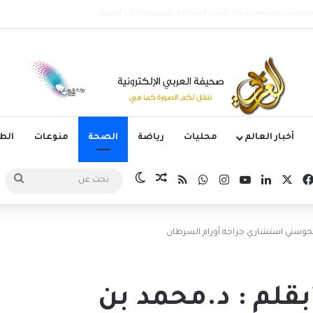
لأرجنتيني ليونيل ميسي عن عمر 68 عاماً
أخبار العالم
محليات
رياضة
الصحة
منوعات
ال
‫X
فيسبوك
لينكدإن
‫YouTube
انستقرام
واتساب
ملخص الموقع RSS
مقال عشوائي
الوضع المظلم
بحث
عن
 الحوسني استشاري جراحة أورام السرطان
قلم : د.محمد بن