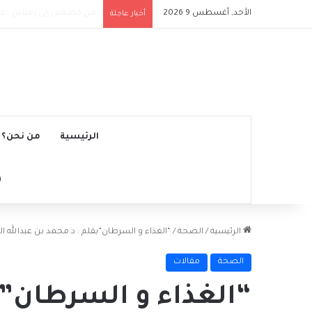
الأحد, أغسطس 9 2026
وفاة خورخي ميسي والد النجم ا
أخبار عاجلة
الرئيسية
من نحن؟
الرئيسية
/
الصحة
/
“الغذاء و السرطان”بقلم : د.محمد بن عبدالله
الصحة
مقالات
“الغذاء و السرطان”ب