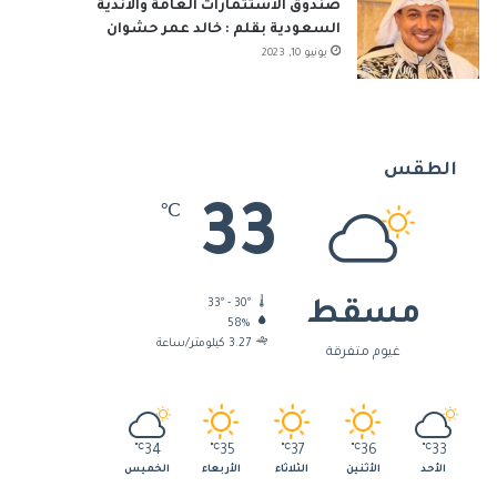
صندوق الاستثمارات العامة والأندية
السعودية بقلم : خالد عمر حشوان
يونيو 10, 2023
الطقس
33
℃
33º - 30º
مسقط
58%
3.27 كيلومتر/ساعة
غيوم متفرقة
℃
34
℃
35
℃
37
℃
36
℃
33
الأحد
الأثنين
الثلاثاء
الأربعاء
الخميس