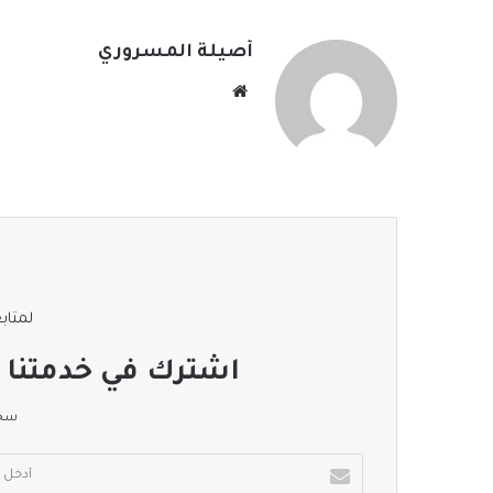
أصيلة المسروري
موقع
الويب
لمتابع
اشترك في خدمتنا ا
سجل
أدخل
بريدك