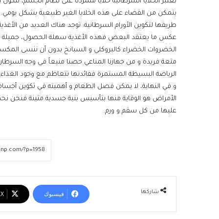
تعتبر الخلايا السرطانية خلايا متمردة على نظام الجسم، تتكون أ
يتمكن من القضاء على هذه الخلايا الغير طبيعية بشكل يومي. 
طريقها لتكوين الأورام السرطانية. توجد هناك العديد من الأغذي
عكس ما يعتقد البعض فهذه الأغذية سهلة الحصول، جميلة ال
الخضروات الخضراء كالبروكلي و السبانخ بدون أن ننسى المكسرا
متعة فريدة و من جهازنا المناعي حصنا منيعاً في وجه السرطان.
الرياضة البسيطة المستمرة ففائدتها تتعاظم مع وجود الغذاء 
و في النهاية، لا يمكن فصل الطعام و أهميته في تكوين أجسام
الأمراض هو الوقاية منها بتأسيس بنية جسدية متينة فنحن نحمل
عليها من كل سقم و ورم.
شاركها
فيسبوك
‫X