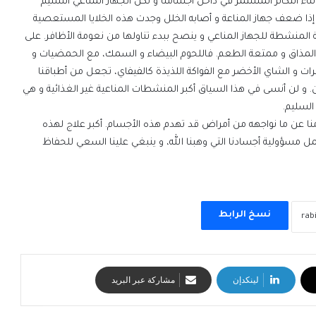
ثناء التكاثر المستمر في داخل أجسامنا و لكن الجهاز المناعي السليم
إذا ضعف جهاز المناعة و أصابه الخلل وجدت هذه الخلايا المستعصية
ة المنشطة للجهاز المناعي و ينصح ببدء تناولها من نعومة الأظافر. على
مذاق و ممتعة الطعم. فاللحوم البيضاء و السمك، مع الحمضيات و
ت و الشاي الأخضر مع الفواكة اللذيذة كالفيفاي، تجعل من أطباقنا
 و لن أنسى في هذا السياق أكبر المنشطات المناعية غير الغذائية و هي
السليم.
نا عن ما نواجهه من أمراض قد تهدم هذه الأجسام. أكبر علاج لهذه
 مسؤولية أجسادنا التي وهبنا الله، و ينبغي علينا السعي للحفاظ
نسخ الرابط
لينكدإن
مشاركة عبر البريد