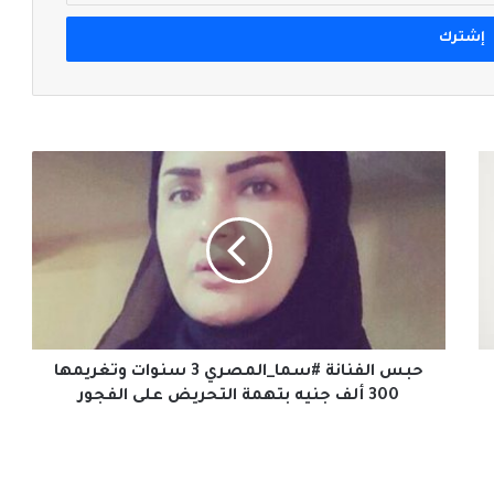
حبس
الفنانة
#سما_المصري
3
سنوات
وتغريمها
300
ألف
جنيه
بتهمة
حبس الفنانة #سما_المصري 3 سنوات وتغريمها
التحريض
300 ألف جنيه بتهمة التحريض على الفجور
على
الفجور