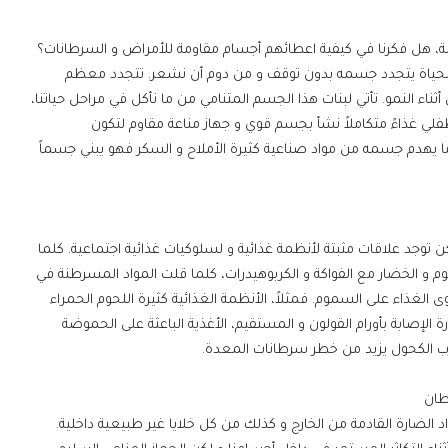
ريمة، هل فكرنا في كيفية اعطائهم أجسام مقاومة للأمراض و السرطانات؟
الحياة يتجدد جسمه بدون توقف و من دوم أن نشعر. تتجدد معظم
 أثناء النمو. تأتي لبنات هذا الجسم المتنامي من ما نأكل في مراحل حياتنا،
فلي غذاءً متكاملاً نشأ بجسم قوي و جهاز مناعة مقاوم لتكون
ا يهدم جسمه من مواد صناعية كثيرة الأملاح و السكر فهو يبني جسماً
توجد علاقات مثبتة لأنظمة غذائية و لسلوكيات غذائية اجتماعية. كلما
حوم و الخضار مع الفواكة و الكربوهيدرات، كلما قلت المواد المسرطنة في
وى الغذاء على السموم. فمثلاً، الأنظمة الغذائية كثيرة اللحوم الحمراء
 الإصابة بأورام القولون و المستقيم، الأغذية الباعثة على الحموضة
شرب الكحول يزيد من خطر سرطانات المعدة.
طان
الضارة القادمة من الخارج و كذلك من كل خلايا غير طبيعية داخلية.