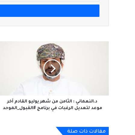
الإلكتروني
د.النعماني
:
الثامن
من
شهر
يوليو
القادم
آخر
موعد
لتعديل
د.النعماني : الثامن من شهر يوليو القادم آخر
الرغبات
موعد لتعديل الرغبات في برنامج #القبول_الموحد
في
برنامج
#القبول_الموحد
مقالات ذات صلة