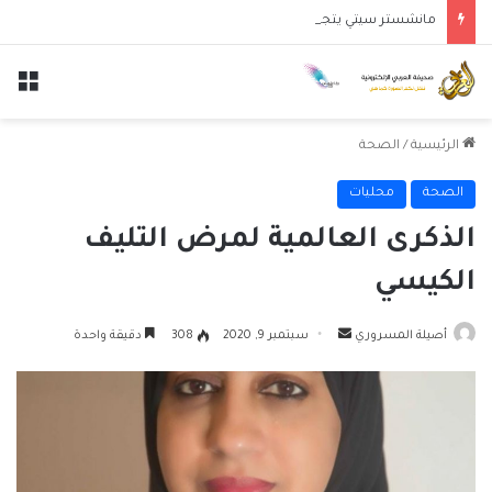
مانشستر سيتي يتجاوز نجوم الدوري الكوري بثلاثية في أول انتصار تحت قيادة ماريسكا
الق
الرئيسية
/
الصحة
الصحة
محليات
الذكرى العالمية لمرض التليف
الكيسي
أرسل
أصيلة المسروري
سبتمبر 9, 2020
308
دقيقة واحدة
بريدا
إلكترونيا