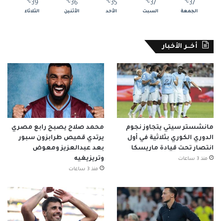
℃
39
℃
36
℃
35
℃
37
℃
37
الجمعة
السبت
الأحد
الأثنين
الثلاثاء
أخــر الأخبار
مانشستر سيتي يتجاوز نجوم
محمد صلاح يصبح رابع مصري
الدوري الكوري بثلاثية في أول
يرتدي قميص طرابزون سبور
انتصار تحت قيادة ماريسكا
بعد عبدالعزيز ومعوض
وتريزيغيه
منذ 3 ساعات
منذ 3 ساعات