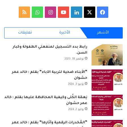
‫X
فيسبوك
لينكدإن
‫YouTube
انستقرام
واتساب
ملخص
الموقع
الأشهر
الأخيرة
تعليقات
RSS
رابط بدء التسجيل لمنفعتي الطفولة وكبار
السن.
نوفمبر 18, 2023
“الأبناء ضحية لتربية الآباء” بقلم : خالد عمر
حشوان
يونيو 3, 2024
نِعمَة الكُلى وكيفية المحافظة عليها بقلم : خالد
عمر حشوان
يوليو 2, 2024
“المُخدرات الرقمية وآثارها” بقلم : خالد عمر